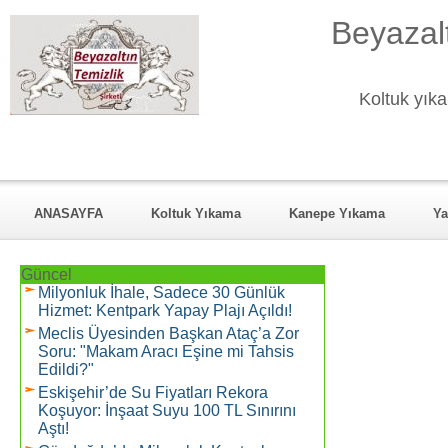
Beyazalt
Koltuk yıka
ANASAYFA
Koltuk Yıkama
Kanepe Yıkama
Ya
KURUMSAL
Hizmet Verdiği Mahalleler
REFERANSL
Güncel
Milyonluk İhale, Sadece 30 Günlük
Hizmet: Kentpark Yapay Plajı Açıldı!
Meclis Üyesinden Başkan Ataç’a Zor
Soru: "Makam Aracı Eşine mi Tahsis
Edildi?"
Eskişehir’de Su Fiyatları Rekora
Koşuyor: İnşaat Suyu 100 TL Sınırını
Aştı!