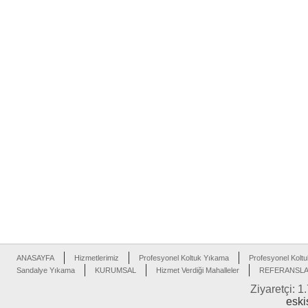
ANASAYFA
Hizmetlerimiz
Profesyonel Koltuk Yıkama
Profesyonel Koltu
Sandalye Yıkama
KURUMSAL
Hizmet Verdiği Mahalleler
REFERANSL
Ziyaretçi: 1
eski