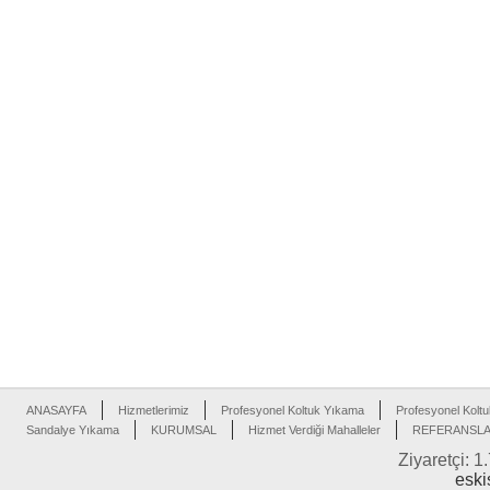
ANASAYFA
Hizmetlerimiz
Profesyonel Koltuk Yıkama
Profesyonel Koltu
Sandalye Yıkama
KURUMSAL
Hizmet Verdiği Mahalleler
REFERANSL
Ziyaretçi: 1
eski