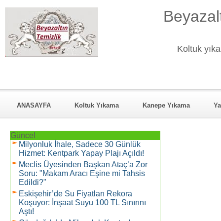
Beyazalt
Koltuk yıka
ANASAYFA
Koltuk Yıkama
Kanepe Yıkama
Ya
KURUMSAL
Hizmet Verdiği Mahalleler
REFERANSL
Güncel
Milyonluk İhale, Sadece 30 Günlük
Hizmet: Kentpark Yapay Plajı Açıldı!
Meclis Üyesinden Başkan Ataç’a Zor
Soru: "Makam Aracı Eşine mi Tahsis
Edildi?"
Eskişehir’de Su Fiyatları Rekora
Koşuyor: İnşaat Suyu 100 TL Sınırını
Aştı!