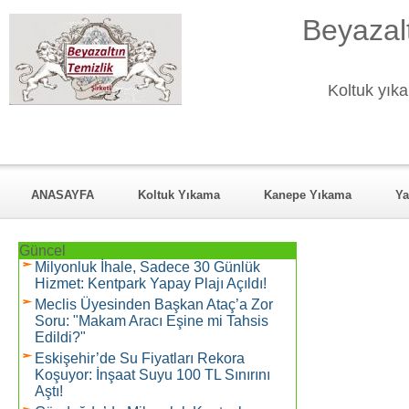
Beyazalt
Koltuk yıka
ANASAYFA
Koltuk Yıkama
Kanepe Yıkama
Ya
KURUMSAL
Hizmet Verdiği Mahalleler
REFERANSL
Güncel
Milyonluk İhale, Sadece 30 Günlük
Hizmet: Kentpark Yapay Plajı Açıldı!
Meclis Üyesinden Başkan Ataç’a Zor
Soru: "Makam Aracı Eşine mi Tahsis
Edildi?"
Eskişehir’de Su Fiyatları Rekora
Koşuyor: İnşaat Suyu 100 TL Sınırını
Aştı!