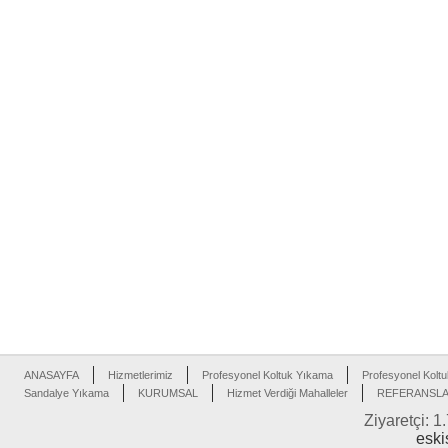
ANASAYFA
Hizmetlerimiz
Profesyonel Koltuk Yıkama
Profesyonel Koltu
Sandalye Yıkama
KURUMSAL
Hizmet Verdiği Mahalleler
REFERANSL
Ziyaretçi: 1
eski