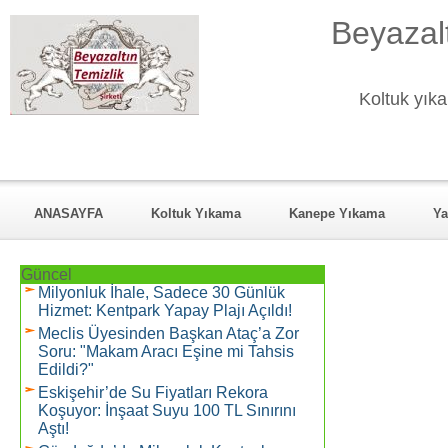
Beyazalt
Koltuk yıka
ANASAYFA
Koltuk Yıkama
Kanepe Yıkama
Ya
KURUMSAL
Hizmet Verdiği Mahalleler
REFERANSL
Güncel
Milyonluk İhale, Sadece 30 Günlük
Hizmet: Kentpark Yapay Plajı Açıldı!
Meclis Üyesinden Başkan Ataç’a Zor
Soru: "Makam Aracı Eşine mi Tahsis
Edildi?"
Eskişehir’de Su Fiyatları Rekora
Koşuyor: İnşaat Suyu 100 TL Sınırını
Aştı!