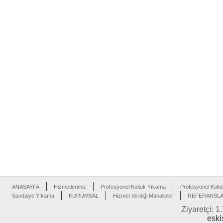
ANASAYFA
Hizmetlerimiz
Profesyonel Koltuk Yıkama
Profesyonel Koltu
Sandalye Yıkama
KURUMSAL
Hizmet Verdiği Mahalleler
REFERANSL
Ziyaretçi: 1
eski