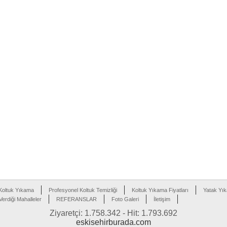
Koltuk Yıkama
Profesyonel Koltuk Temizliği
Koltuk Yıkama Fiyatları
Yatak Yı
erdiği Mahalleler
REFERANSLAR
Foto Galeri
İletişim
Ziyaretçi: 1.758.342 - Hit: 1.793.692
eskisehirburada.com