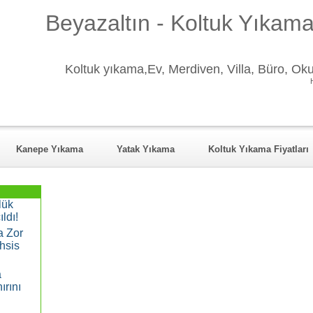
Beyazaltın - Koltuk Yıkama
Koltuk yıkama,Ev, Merdiven, Villa, Büro, Okul
Kanepe Yıkama
Yatak Yıkama
Koltuk Yıkama Fiyatları
halleler
REFERANSLAR
FOTO GALERİ
İLETİŞİM
lük
ldı!
a Zor
hsis
a
ırını