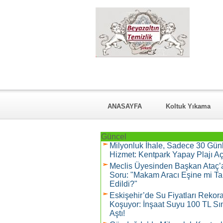
ANASAYFA
Koltuk Yıkama
KURUMSAL
Hizmet Verdiği Ma
Güncel
Milyonluk İhale, Sadece 30 Gün
Hizmet: Kentpark Yapay Plajı Açı
Meclis Üyesinden Başkan Ataç’
Soru: "Makam Aracı Eşine mi Ta
Edildi?"
Eskişehir’de Su Fiyatları Rekor
Koşuyor: İnşaat Suyu 100 TL Sın
Aştı!