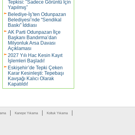
Tepkisi: "Sadece Görüntü İçin
Yapılmış"
Belediye-İş’ten Odunpazarı
Belediyesi’nde “Sendikal
Baskı” İddiası
AK Parti Odunpazarı İlçe
Başkanı Bandırma’dan
Milyonluk Arsa Davası
Açıklaması
2027 Yılı Hac Kesin Kayıt
İşlemleri Başladı!
Eskişehir’de Tepki Çeken
Karar Kesinleşti: Tepebaşı
Kavşağı Kalıcı Olarak
Kapatıldı!
kama
Kanepe Yıkama
Koltuk Yıkama