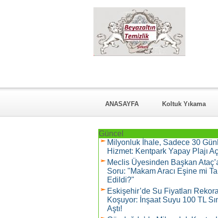
ANASAYFA
Koltuk Yıkama
KURUMSAL
Hizmet Verdiği Ma
Güncel
Milyonluk İhale, Sadece 30 Gün
Hizmet: Kentpark Yapay Plajı Açı
Meclis Üyesinden Başkan Ataç’
Soru: "Makam Aracı Eşine mi Ta
Edildi?"
Eskişehir’de Su Fiyatları Rekor
Koşuyor: İnşaat Suyu 100 TL Sın
Aştı!