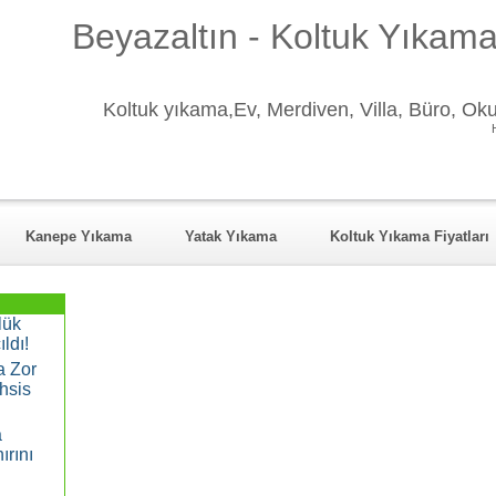
Beyazaltın - Koltuk Yıkama
Koltuk yıkama,Ev, Merdiven, Villa, Büro, Okul
Kanepe Yıkama
Yatak Yıkama
Koltuk Yıkama Fiyatları
halleler
REFERANSLAR
FOTO GALERİ
İLETİŞİM
lük
ldı!
a Zor
hsis
a
ırını