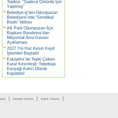
Tepkisi: "Sadece Görüntü İçin
Yapılmış"
Belediye-İş’ten Odunpazarı
Belediyesi’nde “Sendikal
Baskı” İddiası
AK Parti Odunpazarı İlçe
Başkanı Bandırma’dan
Milyonluk Arsa Davası
Açıklaması
2027 Yılı Hac Kesin Kayıt
İşlemleri Başladı!
Eskişehir’de Tepki Çeken
Karar Kesinleşti: Tepebaşı
Kavşağı Kalıcı Olarak
Kapatıldı!
kama
Kanepe Yıkama
Koltuk Yıkama