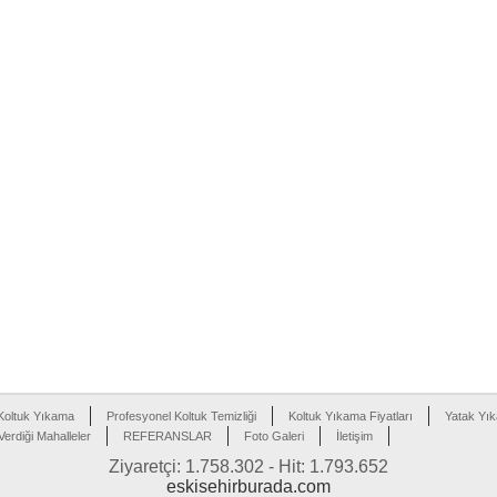
Koltuk Yıkama
Profesyonel Koltuk Temizliği
Koltuk Yıkama Fiyatları
Yatak Yı
erdiği Mahalleler
REFERANSLAR
Foto Galeri
İletişim
Ziyaretçi: 1.758.302 - Hit: 1.793.652
eskisehirburada.com