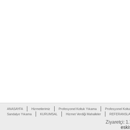
ANASAYFA
Hizmetlerimiz
Profesyonel Koltuk Yıkama
Profesyonel Koltu
Sandalye Yıkama
KURUMSAL
Hizmet Verdiği Mahalleler
REFERANSL
Ziyaretçi: 1
eski