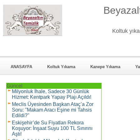
Beyazalt
Koltuk yıka
ANASAYFA
Koltuk Yıkama
Kanepe Yıkama
Ya
KURUMSAL
Hizmet Verdiği Mahalleler
REFERANSL
Güncel
Milyonluk İhale, Sadece 30 Günlük
Hizmet: Kentpark Yapay Plajı Açıldı!
Meclis Üyesinden Başkan Ataç’a Zor
Soru: "Makam Aracı Eşine mi Tahsis
Edildi?"
Eskişehir’de Su Fiyatları Rekora
Koşuyor: İnşaat Suyu 100 TL Sınırını
Aştı!