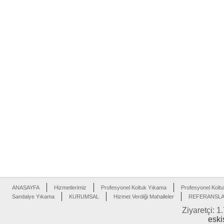
ANASAYFA
Hizmetlerimiz
Profesyonel Koltuk Yıkama
Profesyonel Koltu
Sandalye Yıkama
KURUMSAL
Hizmet Verdiği Mahalleler
REFERANSL
Ziyaretçi: 1
eski