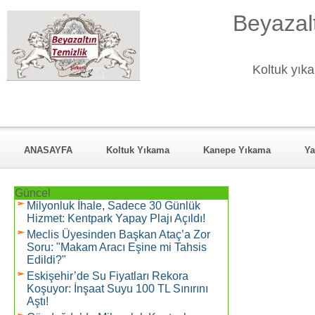
Beyazalt
Koltuk yıka
ANASAYFA
Koltuk Yıkama
Kanepe Yıkama
Ya
KURUMSAL
Hizmet Verdiği Mahalleler
REFERANSL
Güncel
Milyonluk İhale, Sadece 30 Günlük
Hizmet: Kentpark Yapay Plajı Açıldı!
Meclis Üyesinden Başkan Ataç’a Zor
Soru: "Makam Aracı Eşine mi Tahsis
Edildi?"
Eskişehir’de Su Fiyatları Rekora
Koşuyor: İnşaat Suyu 100 TL Sınırını
Aştı!