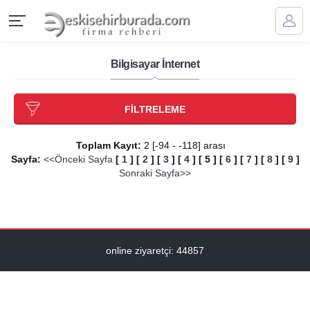
Bilgisayar İnternet
FİLTRELEME
Toplam Kayıt:
2 [-94 - -118] arası
Sayfa:
<<Önceki Sayfa
[
1
]
[
2
]
[
3
]
[
4
]
[
5
]
[
6
]
[
7
]
[
8
]
[
9
]
Sonraki Sayfa>>
online ziyaretçi: 44857