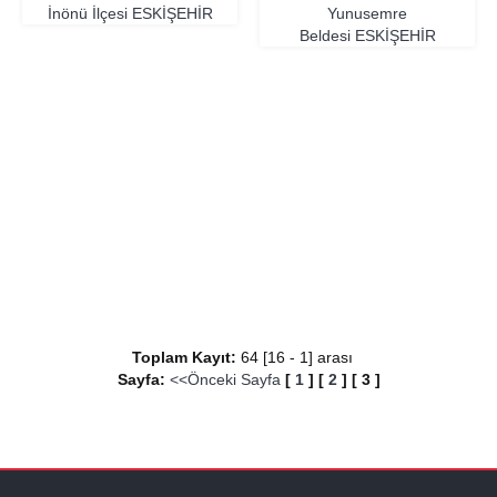
İnönü İlçesi
ESKIŞEHIR
Yunusemre
Beldesi
ESKIŞEHIR
Toplam Kayıt:
64 [16 - 1] arası
Sayfa:
<<Önceki Sayfa
[
1
]
[
2
]
[
3
]