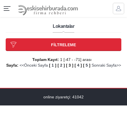
Lokantalar
FİLTRELEME
Toplam Kayıt:
1 [-47 - -71] arası
Sayfa:
<<Önceki Sayfa
[
1
]
[
2
]
[
3
]
[
4
]
[
5
]
Sonraki Sayfa>>
online ziyaretçi: 41042