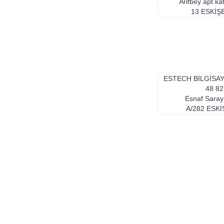
Arifbey apt ka
13
ESKIŞ
ESTECH BİLGİSA
48 82
Esnaf Saray
A/282
ESKI