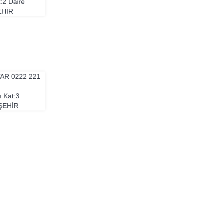
t:2 Daire
EHIR
YAR
0222 221
ı Kat:3
ŞEHIR