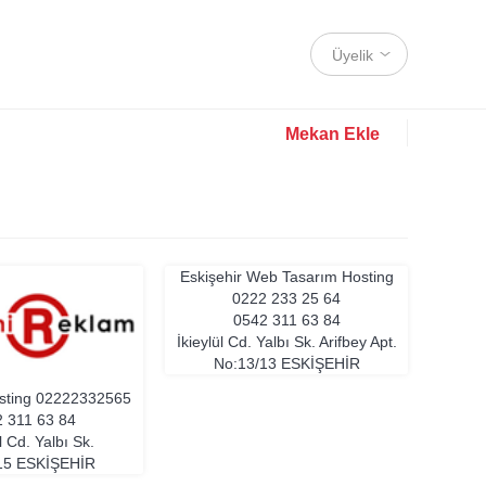
Üyelik
Mekan Ekle
Eskişehir Web Tasarım Hosting
0222 233 25 64
0542 311 63 84
İkieylül Cd. Yalbı Sk. Arifbey Apt.
No:13/13
ESKIŞEHIR
sting
02222332565
 311 63 84
ül Cd. Yalbı Sk.
15
ESKIŞEHIR