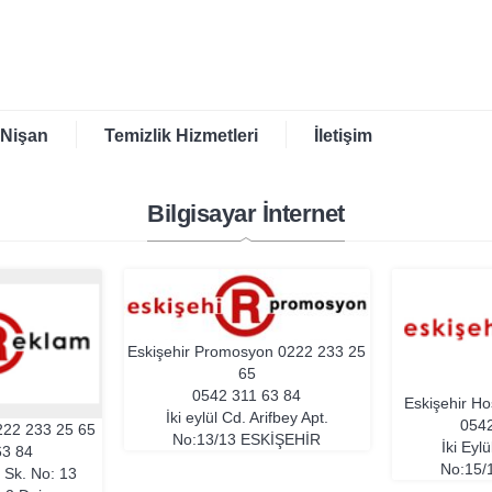
 Nişan
Temizlik Hizmetleri
İletişim
Bilgisayar İnternet
Eskişehir Promosyon
0222 233 25
65
0542 311 63 84
Eskişehir Ho
İki eylül Cd. Arifbey Apt.
0542
222 233 25 65
No:13/13
ESKIŞEHIR
İki Eyl
63 84
No:15/
ı Sk. No: 13