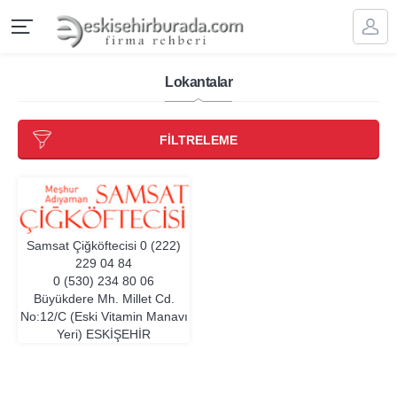
Lokantalar
FİLTRELEME
Samsat Çiğköftecisi
0 (222)
229 04 84
0 (530) 234 80 06
Büyükdere Mh. Millet Cd.
No:12/C (Eski Vitamin Manavı
Yeri)
ESKIŞEHIR