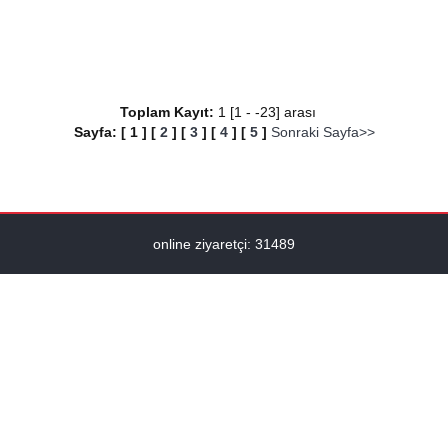
Toplam Kayıt:
1 [1 - -23] arası
Sayfa:
[
1
]
[
2
]
[
3
]
[
4
]
[
5
]
Sonraki Sayfa>>
online ziyaretçi: 31489