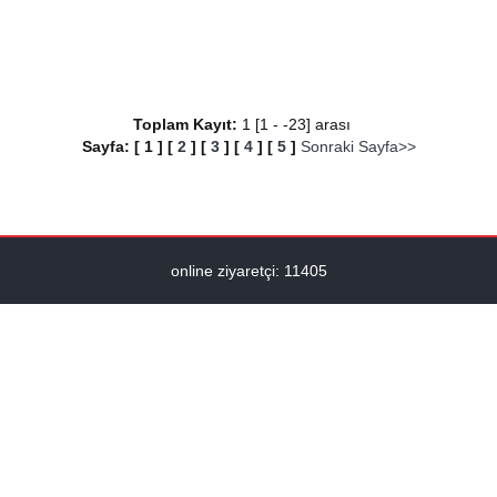
Toplam Kayıt:
1 [1 - -23] arası
Sayfa:
[
1
]
[
2
]
[
3
]
[
4
]
[
5
]
Sonraki Sayfa>>
online ziyaretçi: 11405