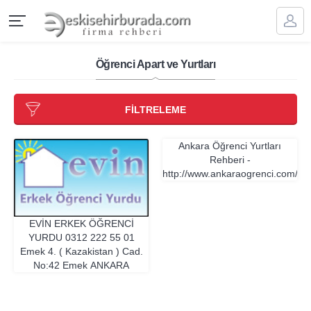
Öğrenci Apart ve Yurtları
FİLTRELEME
Ankara Öğrenci Yurtları
Rehberi
-
http://www.ankaraogrenci.com/
A
EVİN ERKEK ÖĞRENCİ
YURDU
0312 222 55 01
Emek 4. ( Kazakistan ) Cad.
No:42 Emek
ANKARA