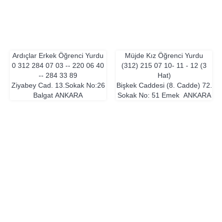
Ardıçlar Erkek Öğrenci Yurdu
Müjde Kız Öğrenci Yurdu
0 312 284 07 03 -- 220 06 40
(312) 215 07 10- 11 - 12 (3
-- 284 33 89
Hat)
Ziyabey Cad. 13.Sokak No:26
Bişkek Caddesi (8. Cadde) 72.
Balgat
ANKARA
Sokak No: 51 Emek
ANKARA