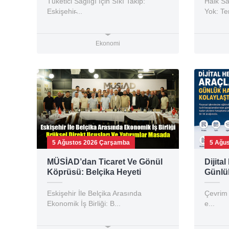
Tüketici Sağlığı İçin Sıkı Takip:
Halk Sa
Eskişehir̵...
Yok: T
Ekonomi
5 Ağustos 2026 Çarşamba
5 Ağu
MÜSİAD’dan Ticaret Ve Gönül
Dijita
Köprüsü: Belçika Heyeti
Günlük
Eskişehir’de Ağırlandı
Kolayl
Eskişehir İle Belçika Arasında
Çevrim 
Ekonomik İş Birliği: B...
e...