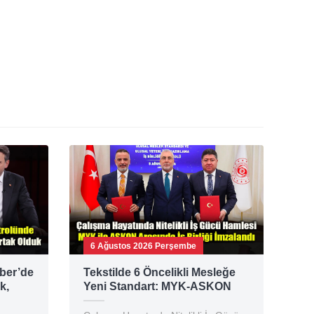
6 Ağustos 2026 Perşembe
ber’de
Tekstilde 6 Öncelikli Mesleğe
k,
Yeni Standart: MYK-ASKON
lesi
Protokolü İmzalandı