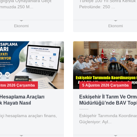
ğlığıyla Oynayanlara Geçit
Türkiye 100 Yıl Sonra Kerkük
emmuzda 250 M...
Petrolünde: 250 ...
Ekonomi
Ekonomi
stos 2026 Çarşamba
5 Ağustos 2026 Çarşamba
l Hesaplama Araçları
Eskişehir İl Tarım Ve Or
 Hayatı Nasıl
Müdürlüğü’nde BAV Topla
aştırıyor?
Çalışmalar Masaya Yatırıl
içi hesaplama araçları finans,
Eskişehir Tarımında Koordina
Güçleniyor: Ayl...