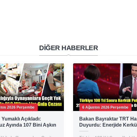
DİĞER HABERLER
stos 2026 Perşembe
6 Ağustos 2026 Perşembe
Yumaklı Açıkladı:
Bakan Bayraktar TRT Ha
z Ayında 107 Bini Aşkın
Duyurdu: Enerjide Kerkü
enetimi Yapıldı
Gabar ve Karadeniz Ham