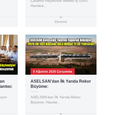
Çalışma Hayatında Nitelikli İş Gücü
Hamlesi...
Ekonomi
5 Ağustos 2026 Çarşamba
man
ASELSAN’dan İlk Yarıda Rekor
ntısı:
Büyüme:
dı
syon
ASELSAN’dan İlk Yarıda Rekor
Büyüme: Hasılat...