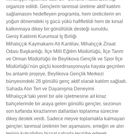
organize edildi. Gençlerin tarımsal üretime aktif katılım
sağlamasını hedefleyen programla, hem üreticilerin en
yoğun dönemdeki iş gücü yükü hafifletildi hem de kırsal
kalkınmaya dikey bir gönüllülük desteği sunuldu.
Geniş Katılımlı Kurumsal İş Birliği
Mihalıççık Kaymakamı Ali Kantilav, Mihalıççık Ziraat
Odası Başkanlığı, İlçe Milli Eğitim Müdürlüğü, İlçe Tarım
ve Orman Müdürlüğü ile Beylikova Gençlik ve Spor İlçe
Müdürlüğü’nün güçlü koordinasyonuyla hayata geçirilen
bu anlamlı projeye, Beylikova Gençlik Merkezi
bünyesindeki 26 gönüllü genç aktif olarak katılım sağladı.
Sahada Alın Teri ve Dayanışma Deneyimi
Mihalıççık’taki yerel bir aile işletmesine ait kiraz
bahçelerinde bir araya gelen gönüllü gençler, sezonun
son turfanda kirazlarının dallardan toplanma sürecine
dikey destek verdi. Sadece meyve toplamakla kalmayan
gençler; tarımsal üretimin her aşamasını, emeğin ve alın
terinin kutsallığını bizzat sahada tecrübe ederek