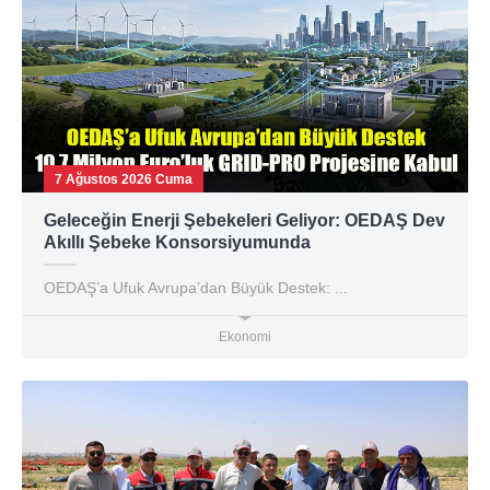
7 Ağustos 2026 Cuma
Geleceğin Enerji Şebekeleri Geliyor: OEDAŞ Dev
Akıllı Şebeke Konsorsiyumunda
OEDAŞ’a Ufuk Avrupa’dan Büyük Destek: ...
Ekonomi