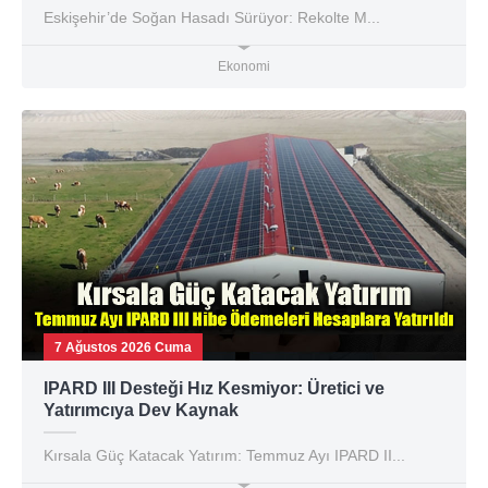
Eskişehir’de Soğan Hasadı Sürüyor: Rekolte M...
Ekonomi
7 Ağustos 2026 Cuma
IPARD III Desteği Hız Kesmiyor: Üretici ve
Yatırımcıya Dev Kaynak
Kırsala Güç Katacak Yatırım: Temmuz Ayı IPARD II...