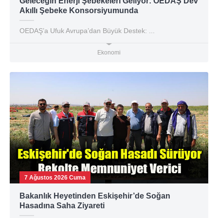
Geleceğin Enerji Şebekeleri Geliyor: OEDAŞ Dev
Akıllı Şebeke Konsorsiyumunda
OEDAŞ’a Ufuk Avrupa’dan Büyük Destek: ...
Ekonomi
7 Ağustos 2026 Cuma
Bakanlık Heyetinden Eskişehir’de Soğan
Hasadına Saha Ziyareti