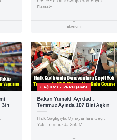
n
OEDAŞ’a Ufuk Avrupa’dan Büyük
Destek: ...
Ekonomi
6 Ağustos 2026 Perşembe
imi
Bakan Yumaklı Açıkladı:
 Bin
Temmuz Ayında 107 Bini Aşkın
Gıda Denetimi Yapıldı
:
Halk Sağlığıyla Oynayanlara Geçit
Yok: Temmuzda 250 M...