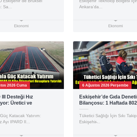
Eskişehir’de Brüksel
Eskişehir Teknoloji Bölgesi İçi
: Sa...
Ankara’da...
Ekonomi
Ekonomi
stos 2026 Cuma
6 Ağustos 2026 Perşembe
III Desteği Hız
Eskişehir’de Gıda Denet
or: Üretici ve
Bilançosu: 1 Haftada 802
ımcıya Dev Kaynak
TL Ceza!
 Güç Katacak Yatırım:
Tüketici Sağlığı İçin Sıkı Takip
Ayı IPARD II...
Eskişehir̵...