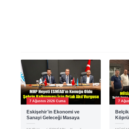
7 Ağustos 2026 Cuma
7 Ağu
Eskişehir’in Ekonomi ve
Belçik
Sanayi Geleceği Masaya
Köprü
Yatırıldı: ESMİAD ile MHP
Emir K