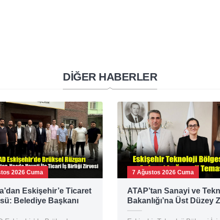
DİĞER HABERLER
stos 2026 Cuma
7 Ağustos 2026 Cuma
a’dan Eskişehir’e Ticaret
ATAP’tan Sanayi ve Tekn
sü: Belediye Başkanı
Bakanlığı’na Üst Düzey Z
ır MÜSİAD’ı Ziyaret Etti