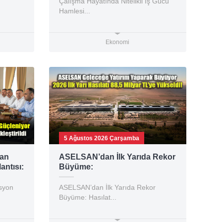
Çalışma Hayatında Nitelikli İş Gücü
Hamlesi...
Ekonomi
5 Ağustos 2026 Çarşamba
man
ASELSAN’dan İlk Yarıda Rekor
ntısı:
Büyüme:
dı
syon
ASELSAN’dan İlk Yarıda Rekor
Büyüme: Hasılat...