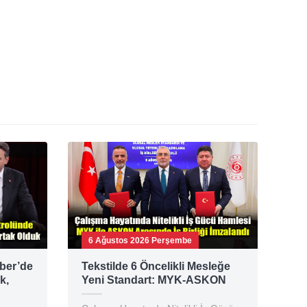
6 Ağustos 2026 Perşembe
ber’de
Tekstilde 6 Öncelikli Mesleğe
k,
Yeni Standart: MYK-ASKON
lesi
Protokolü İmzalandı