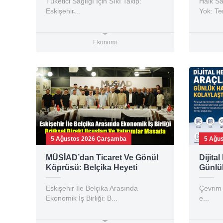
Tüketici Sağlığı İçin Sıkı Takip:
Halk Sa
Eskişehir̵...
Yok: T
Ekonomi
5 Ağustos 2026 Çarşamba
5 Ağu
MÜSİAD’dan Ticaret Ve Gönül
Dijita
Köprüsü: Belçika Heyeti
Günlük
Eskişehir’de Ağırlandı
Kolayl
Eskişehir İle Belçika Arasında
Çevrim 
Ekonomik İş Birliği: B...
e...