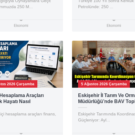
ğlığıyla Oynayanlara Geçit
Türkiye 100 Yıl Sonra Kerkük
emmuzda 250 M...
Petrolünde: 250 ...
Ekonomi
Ekonomi
stos 2026 Çarşamba
5 Ağustos 2026 Çarşamba
l Hesaplama Araçları
Eskişehir İl Tarım Ve Or
 Hayatı Nasıl
Müdürlüğü’nde BAV Topla
aştırıyor?
Çalışmalar Masaya Yatırıl
içi hesaplama araçları finans,
Eskişehir Tarımında Koordina
Güçleniyor: Ayl...