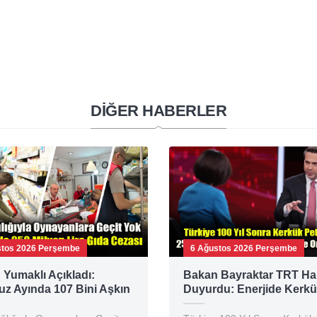
DİĞER HABERLER
stos 2026 Perşembe
6 Ağustos 2026 Perşembe
Yumaklı Açıkladı:
Bakan Bayraktar TRT Ha
z Ayında 107 Bini Aşkın
Duyurdu: Enerjide Kerkü
enetimi Yapıldı
Gabar ve Karadeniz Ham