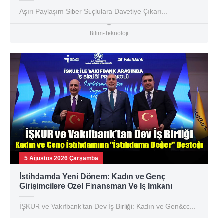
Aşırı Paylaşım Siber Suçlulara Davetiye Çıkarı...
Bilim-Teknoloji
5 Ağustos 2026 Çarşamba
İstihdamda Yeni Dönem: Kadın ve Genç
Girişimcilere Özel Finansman Ve İş İmkanı
İŞKUR ve Vakıfbank’tan Dev İş Birliği: Kadın ve Gen&cc...