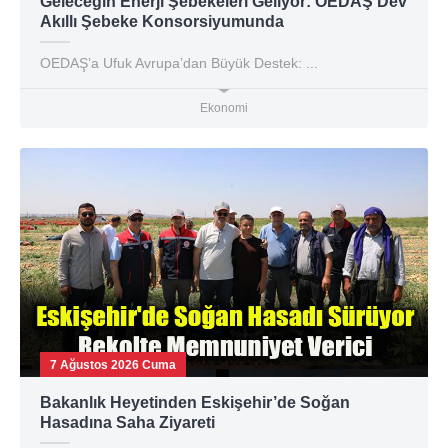
Geleceğin Enerji Şebekeleri Geliyor: OEDAŞ Dev
Akıllı Şebeke Konsorsiyumunda
OEDAŞ’a Ufuk Avrupa’dan Büyük Destek: ...
Ekonomi
7 Ağustos 2026 Cuma
Bakanlık Heyetinden Eskişehir’de Soğan
Hasadına Saha Ziyareti