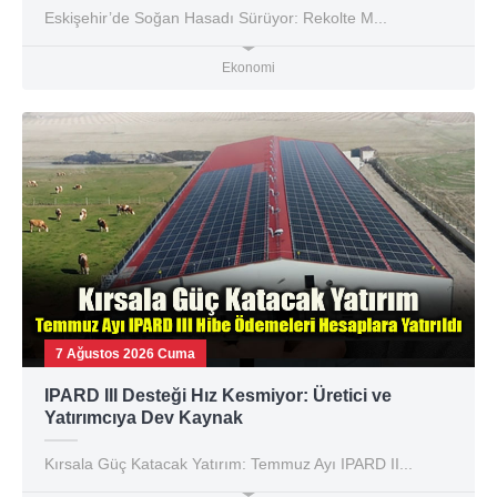
Eskişehir’de Soğan Hasadı Sürüyor: Rekolte M...
Ekonomi
7 Ağustos 2026 Cuma
IPARD III Desteği Hız Kesmiyor: Üretici ve
Yatırımcıya Dev Kaynak
Kırsala Güç Katacak Yatırım: Temmuz Ayı IPARD II...