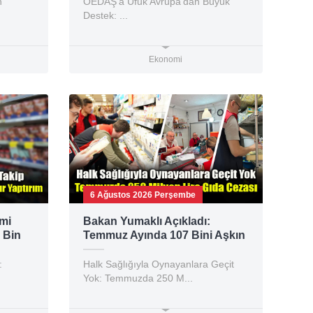
n
OEDAŞ’a Ufuk Avrupa’dan Büyük
Destek: ...
Ekonomi
6 Ağustos 2026 Perşembe
imi
Bakan Yumaklı Açıkladı:
 Bin
Temmuz Ayında 107 Bini Aşkın
Gıda Denetimi Yapıldı
:
Halk Sağlığıyla Oynayanlara Geçit
Yok: Temmuzda 250 M...