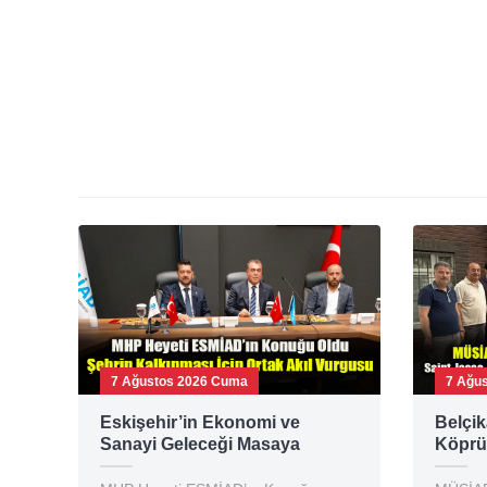
7 Ağustos 2026 Cuma
7 Ağu
Eskişehir’in Ekonomi ve
Belçik
Sanayi Geleceği Masaya
Köprü
Yatırıldı: ESMİAD ile MHP
Emir K