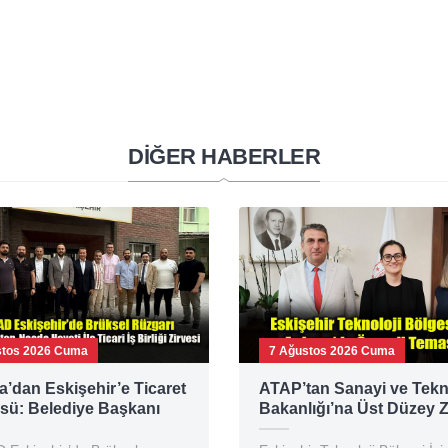
DİĞER HABERLER
stos 2026 Cuma
7 Ağustos 2026 Cuma
a’dan Eskişehir’e Ticaret
ATAP’tan Sanayi ve Tekn
sü: Belediye Başkanı
Bakanlığı’na Üst Düzey Z
ır MÜSİAD’ı Ziyaret Etti