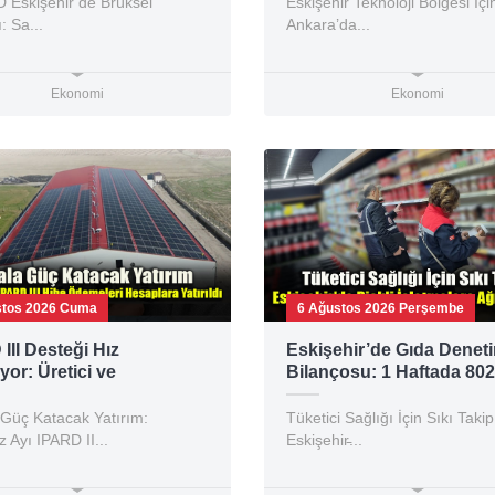
Eskişehir’de Brüksel
Eskişehir Teknoloji Bölgesi İçi
: Sa...
Ankara’da...
Ekonomi
Ekonomi
stos 2026 Cuma
6 Ağustos 2026 Perşembe
III Desteği Hız
Eskişehir’de Gıda Denet
or: Üretici ve
Bilançosu: 1 Haftada 802
ımcıya Dev Kaynak
TL Ceza!
 Güç Katacak Yatırım:
Tüketici Sağlığı İçin Sıkı Takip
Ayı IPARD II...
Eskişehir̵...