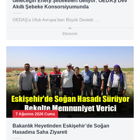
Geleceğin Enerji Şebekeleri Geliyor: OEDAŞ Dev
Akıllı Şebeke Konsorsiyumunda
OEDAŞ’a Ufuk Avrupa’dan Büyük Destek: ...
Ekonomi
7 Ağustos 2026 Cuma
Bakanlık Heyetinden Eskişehir’de Soğan
Hasadına Saha Ziyareti