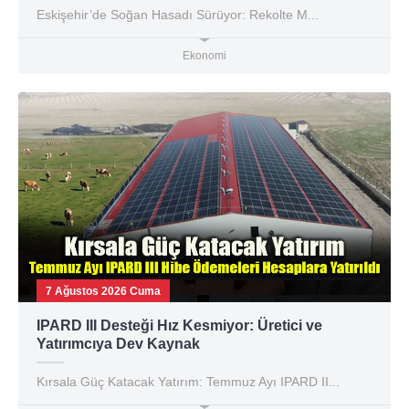
Eskişehir’de Soğan Hasadı Sürüyor: Rekolte M...
Ekonomi
7 Ağustos 2026 Cuma
IPARD III Desteği Hız Kesmiyor: Üretici ve
Yatırımcıya Dev Kaynak
Kırsala Güç Katacak Yatırım: Temmuz Ayı IPARD II...