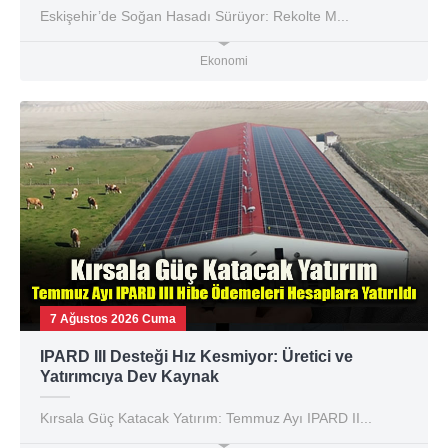
Eskişehir’de Soğan Hasadı Sürüyor: Rekolte M...
Ekonomi
7 Ağustos 2026 Cuma
IPARD III Desteği Hız Kesmiyor: Üretici ve
Yatırımcıya Dev Kaynak
Kırsala Güç Katacak Yatırım: Temmuz Ayı IPARD II...