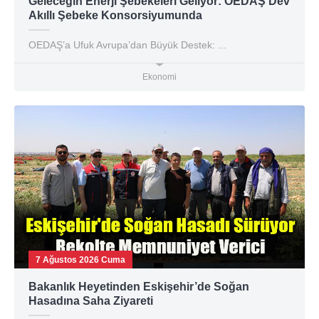
Geleceğin Enerji Şebekeleri Geliyor: OEDAŞ Dev
Akıllı Şebeke Konsorsiyumunda
OEDAŞ’a Ufuk Avrupa’dan Büyük Destek: ...
Ekonomi
7 Ağustos 2026 Cuma
Bakanlık Heyetinden Eskişehir’de Soğan
Hasadına Saha Ziyareti