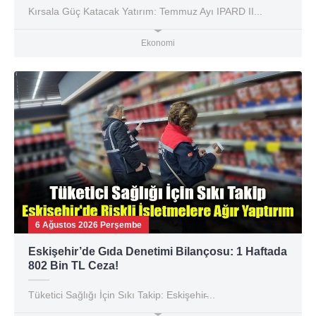
Kırsala Güç Katacak Yatırım: Temmuz Ayı IPARD II...
Ekonomi
6 Ağustos 2026 Perşembe
Eskişehir’de Gıda Denetimi Bilançosu: 1 Haftada
802 Bin TL Ceza!
Tüketici Sağlığı İçin Sıkı Takip: Eskişehir̵...