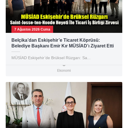
7 Ağustos 2026 Cuma
Belçika’dan Eskişehir’e Ticaret Köprüsü:
Belediye Başkanı Emir Kır MÜSİAD’ı Ziyaret Etti
MÜSİAD Eskişehir’de Brüksel Rüzgarı: Sa...
Ekonomi